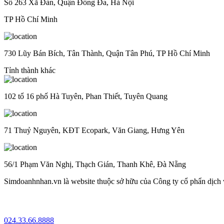
Số 263 Xã Đàn, Quận Đống Đa, Hà Nội
TP Hồ Chí Minh
730 Lũy Bán Bích, Tân Thành, Quận Tân Phú, TP Hồ Chí Minh
Tỉnh thành khác
102 tổ 16 phố Hà Tuyên, Phan Thiết, Tuyên Quang
71 Thuỷ Nguyên, KĐT Ecopark, Văn Giang, Hưng Yên
56/1 Phạm Văn Nghị, Thạch Gián, Thanh Khê, Đà Nẵng
Simdoanhnhan.vn là website thuộc sở hữu của Công ty cổ phẩn dịch
024.33.66.8888