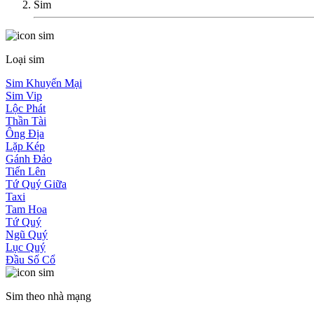
Sim
Loại sim
Sim Khuyến Mại
Sim Vip
Lộc Phát
Thần Tài
Ông Địa
Lặp Kép
Gánh Đảo
Tiến Lên
Tứ Quý Giữa
Taxi
Tam Hoa
Tứ Quý
Ngũ Quý
Lục Quý
Đầu Số Cổ
Sim theo nhà mạng