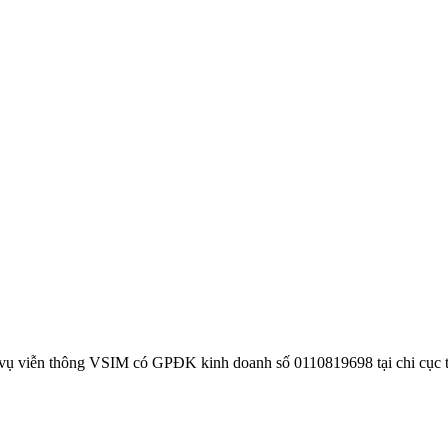
 vụ viễn thông VSIM có GPĐK kinh doanh số 0110819698 tại chi cục 