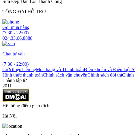
Sim Đẹp Dẫn Lối Thành Công
TỔNG ĐÀI HỖ TRỢ
Gọi mua hàng
(7:30 - 22:00)
024.33.66.8888
Chat tư vấn
(7:30 - 22:00)
Giới thiệu
Liên hệ
Mua hàng và Thanh toán
Điều khoản và Điều kiện
S
Hình thức thanh toán
Chính sách vận chuyện
Chính sách đổi trả
Chính 
Thành lập từ
2011
Hệ thống điểm giao dịch
Hà Nội