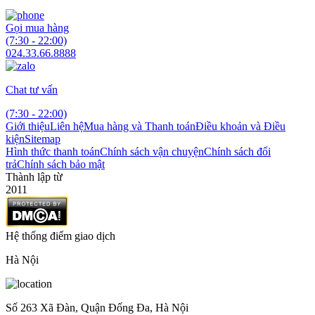
Gọi mua hàng
(7:30 - 22:00)
024.33.66.8888
Chat tư vấn
(7:30 - 22:00)
Giới thiệu
Liên hệ
Mua hàng và Thanh toán
Điều khoản và Điều
kiện
Sitemap
Hình thức thanh toán
Chính sách vận chuyện
Chính sách đổi
trả
Chính sách bảo mật
Thành lập từ
2011
Hệ thống điểm giao dịch
Hà Nội
Số 263 Xã Đàn, Quận Đống Đa, Hà Nội