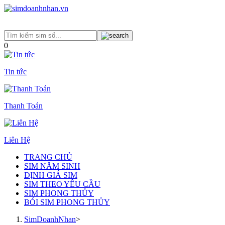
0
Tin tức
Thanh Toán
Liên Hệ
TRANG CHỦ
SIM NĂM SINH
ĐỊNH GIÁ SIM
SIM THEO YÊU CẦU
SIM PHONG THỦY
BÓI SIM PHONG THỦY
SimDoanhNhan
>