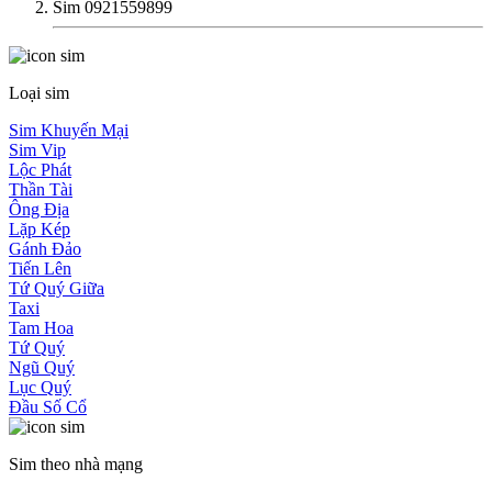
Sim 0921559899
Loại sim
Sim Khuyến Mại
Sim Vip
Lộc Phát
Thần Tài
Ông Địa
Lặp Kép
Gánh Đảo
Tiến Lên
Tứ Quý Giữa
Taxi
Tam Hoa
Tứ Quý
Ngũ Quý
Lục Quý
Đầu Số Cổ
Sim theo nhà mạng