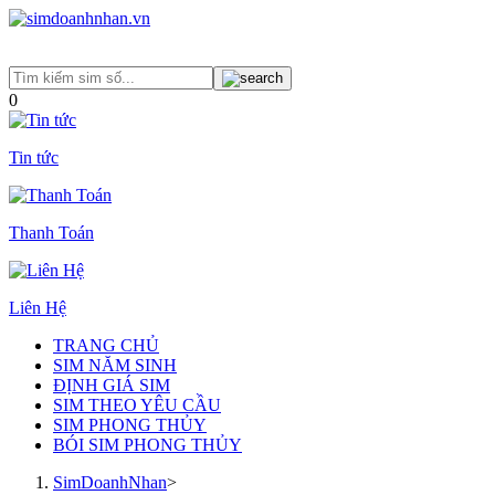
0
Tin tức
Thanh Toán
Liên Hệ
TRANG CHỦ
SIM NĂM SINH
ĐỊNH GIÁ SIM
SIM THEO YÊU CẦU
SIM PHONG THỦY
BÓI SIM PHONG THỦY
SimDoanhNhan
>