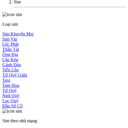
Sim
Loại sim
Sim Khuyến Mại
Sim Vip
Lộc Phát
Thần Tài
Ông Địa
Lặp Kép
Gánh Đảo
Tiến Lên
Tứ Quý Giữa
Taxi
Tam Hoa
Tứ Quý
Ngũ Quý
Lục Quý
Đầu Số Cổ
Sim theo nhà mạng