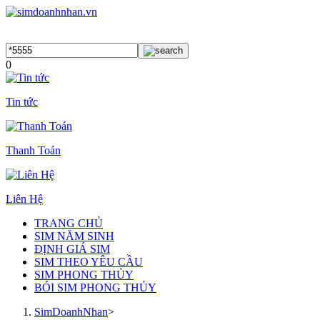
0
Tin tức
Thanh Toán
Liên Hệ
TRANG CHỦ
SIM NĂM SINH
ĐỊNH GIÁ SIM
SIM THEO YÊU CẦU
SIM PHONG THỦY
BÓI SIM PHONG THỦY
SimDoanhNhan
>