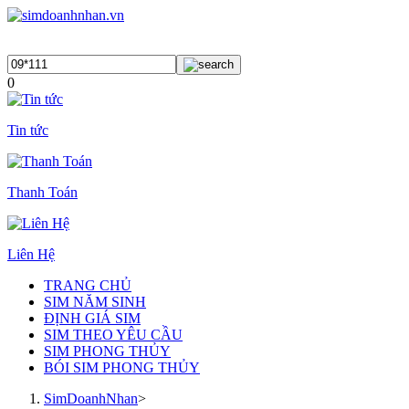
0
Tin tức
Thanh Toán
Liên Hệ
TRANG CHỦ
SIM NĂM SINH
ĐỊNH GIÁ SIM
SIM THEO YÊU CẦU
SIM PHONG THỦY
BÓI SIM PHONG THỦY
SimDoanhNhan
>