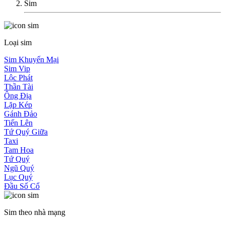
Sim
Loại sim
Sim Khuyến Mại
Sim Vip
Lộc Phát
Thần Tài
Ông Địa
Lặp Kép
Gánh Đảo
Tiến Lên
Tứ Quý Giữa
Taxi
Tam Hoa
Tứ Quý
Ngũ Quý
Lục Quý
Đầu Số Cổ
Sim theo nhà mạng