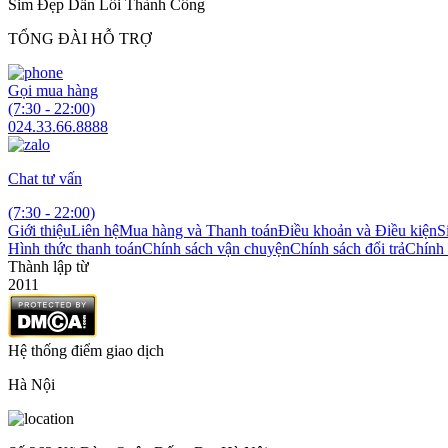
Sim Đẹp Dẫn Lối Thành Công
TỔNG ĐÀI HỖ TRỢ
Gọi mua hàng
(7:30 - 22:00)
024.33.66.8888
Chat tư vấn
(7:30 - 22:00)
Giới thiệu
Liên hệ
Mua hàng và Thanh toán
Điều khoản và Điều kiện
S
Hình thức thanh toán
Chính sách vận chuyện
Chính sách đổi trả
Chính 
Thành lập từ
2011
Hệ thống điểm giao dịch
Hà Nội