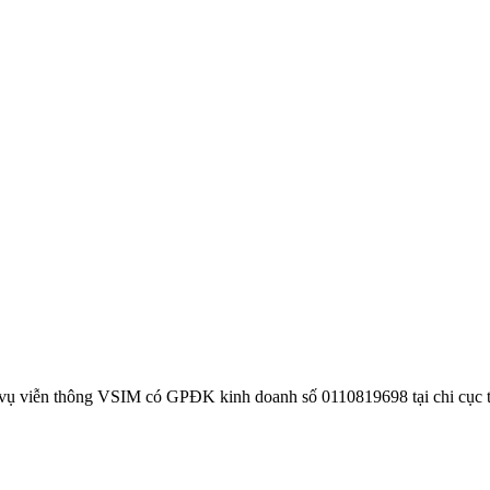
 vụ viễn thông VSIM có GPĐK kinh doanh số 0110819698 tại chi cục 