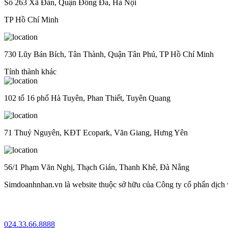
Số 263 Xã Đàn, Quận Đống Đa, Hà Nội
TP Hồ Chí Minh
730 Lũy Bán Bích, Tân Thành, Quận Tân Phú, TP Hồ Chí Minh
Tỉnh thành khác
102 tổ 16 phố Hà Tuyên, Phan Thiết, Tuyên Quang
71 Thuỷ Nguyên, KĐT Ecopark, Văn Giang, Hưng Yên
56/1 Phạm Văn Nghị, Thạch Gián, Thanh Khê, Đà Nẵng
Simdoanhnhan.vn là website thuộc sở hữu của Công ty cổ phẩn dịch
024.33.66.8888