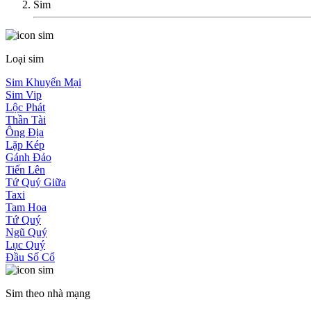
Sim
Loại sim
Sim Khuyến Mại
Sim Vip
Lộc Phát
Thần Tài
Ông Địa
Lặp Kép
Gánh Đảo
Tiến Lên
Tứ Quý Giữa
Taxi
Tam Hoa
Tứ Quý
Ngũ Quý
Lục Quý
Đầu Số Cổ
Sim theo nhà mạng