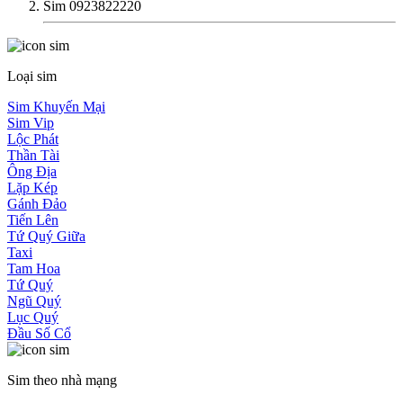
Sim 0923822220
Loại sim
Sim Khuyến Mại
Sim Vip
Lộc Phát
Thần Tài
Ông Địa
Lặp Kép
Gánh Đảo
Tiến Lên
Tứ Quý Giữa
Taxi
Tam Hoa
Tứ Quý
Ngũ Quý
Lục Quý
Đầu Số Cổ
Sim theo nhà mạng