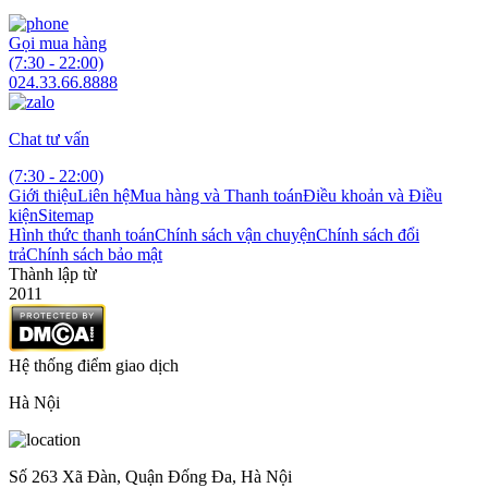
Gọi mua hàng
(7:30 - 22:00)
024.33.66.8888
Chat tư vấn
(7:30 - 22:00)
Giới thiệu
Liên hệ
Mua hàng và Thanh toán
Điều khoản và Điều
kiện
Sitemap
Hình thức thanh toán
Chính sách vận chuyện
Chính sách đổi
trả
Chính sách bảo mật
Thành lập từ
2011
Hệ thống điểm giao dịch
Hà Nội
Số 263 Xã Đàn, Quận Đống Đa, Hà Nội