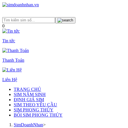
0
Tin tức
Thanh Toán
Liên Hệ
TRANG CHỦ
SIM NĂM SINH
ĐỊNH GIÁ SIM
SIM THEO YÊU CẦU
SIM PHONG THỦY
BÓI SIM PHONG THỦY
SimDoanhNhan
>