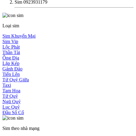
Sim 0923931179
Loại sim
Sim Khuyến Mại
Sim Vip
Lộc Phát
Thần Tài
Ông Địa
Lặp Kép
Gánh Đảo
Tiến Lên
Tứ Quý Giữa
Taxi
Tam Hoa
Tứ Quý
Ngũ Quý
Lục Quý
Đầu Số Cổ
Sim theo nhà mạng