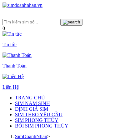
0
Tin tức
Thanh Toán
Liên Hệ
TRANG CHỦ
SIM NĂM SINH
ĐỊNH GIÁ SIM
SIM THEO YÊU CẦU
SIM PHONG THỦY
BÓI SIM PHONG THỦY
SimDoanhNhan
>