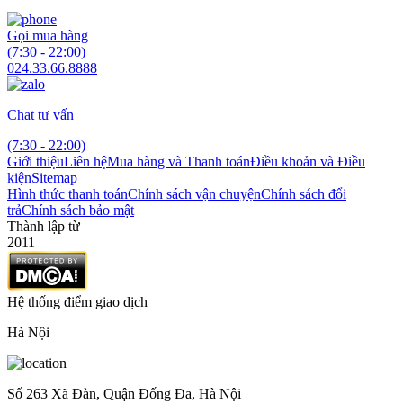
Gọi mua hàng
(7:30 - 22:00)
024.33.66.8888
Chat tư vấn
(7:30 - 22:00)
Giới thiệu
Liên hệ
Mua hàng và Thanh toán
Điều khoản và Điều
kiện
Sitemap
Hình thức thanh toán
Chính sách vận chuyện
Chính sách đổi
trả
Chính sách bảo mật
Thành lập từ
2011
Hệ thống điểm giao dịch
Hà Nội
Số 263 Xã Đàn, Quận Đống Đa, Hà Nội