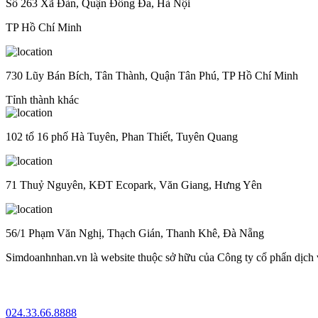
Số 263 Xã Đàn, Quận Đống Đa, Hà Nội
TP Hồ Chí Minh
730 Lũy Bán Bích, Tân Thành, Quận Tân Phú, TP Hồ Chí Minh
Tỉnh thành khác
102 tổ 16 phố Hà Tuyên, Phan Thiết, Tuyên Quang
71 Thuỷ Nguyên, KĐT Ecopark, Văn Giang, Hưng Yên
56/1 Phạm Văn Nghị, Thạch Gián, Thanh Khê, Đà Nẵng
Simdoanhnhan.vn là website thuộc sở hữu của Công ty cổ phẩn dịch
024.33.66.8888