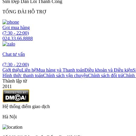
Sim Đẹp Dẫn Lối Thành Công
TỔNG ĐÀI HỖ TRỢ
Gọi mua hàng
(7:30 - 22:00)
024.33.66.8888
Chat tư vấn
(7:30 - 22:00)
Giới thiệu
Liên hệ
Mua hàng và Thanh toán
Điều khoản và Điều kiện
S
Hình thức thanh toán
Chính sách vận chuyện
Chính sách đổi trả
Chính 
Thành lập từ
2011
Hệ thống điểm giao dịch
Hà Nội