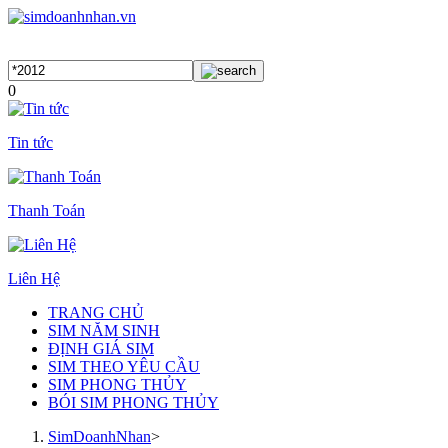
0
Tin tức
Thanh Toán
Liên Hệ
TRANG CHỦ
SIM NĂM SINH
ĐỊNH GIÁ SIM
SIM THEO YÊU CẦU
SIM PHONG THỦY
BÓI SIM PHONG THỦY
SimDoanhNhan
>