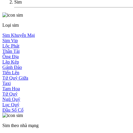
Sim
Loại sim
Sim Khuyến Mại
Sim Vip
Lộc Phát
Thần Tài
Ông Địa
Lặp Kép
Gánh Đảo
Tiến Lên
Tứ Quý Giữa
Taxi
Tam Hoa
Tứ Quý
Ngũ Quý
Lục Quý
Đầu Số Cổ
Sim theo nhà mạng