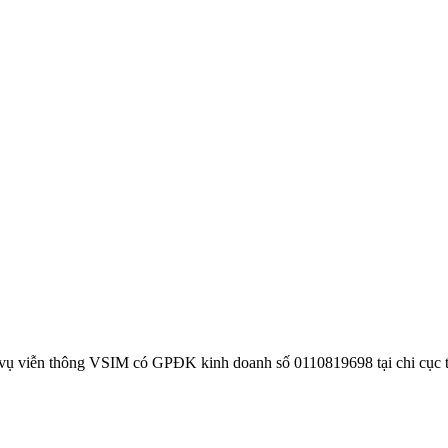
 vụ viễn thông VSIM có GPĐK kinh doanh số 0110819698 tại chi cục 