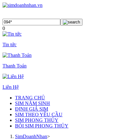
0
Tin tức
Thanh Toán
Liên Hệ
TRANG CHỦ
SIM NĂM SINH
ĐỊNH GIÁ SIM
SIM THEO YÊU CẦU
SIM PHONG THỦY
BÓI SIM PHONG THỦY
SimDoanhNhan
>