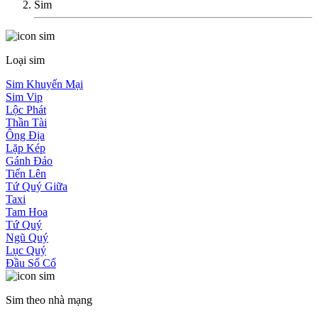
Sim
Loại sim
Sim Khuyến Mại
Sim Vip
Lộc Phát
Thần Tài
Ông Địa
Lặp Kép
Gánh Đảo
Tiến Lên
Tứ Quý Giữa
Taxi
Tam Hoa
Tứ Quý
Ngũ Quý
Lục Quý
Đầu Số Cổ
Sim theo nhà mạng