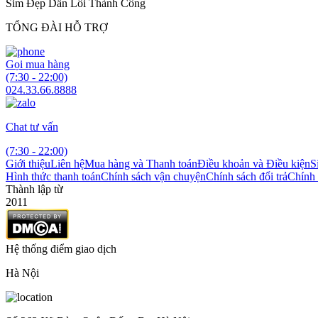
Sim Đẹp Dẫn Lối Thành Công
TỔNG ĐÀI HỖ TRỢ
Gọi mua hàng
(7:30 - 22:00)
024.33.66.8888
Chat tư vấn
(7:30 - 22:00)
Giới thiệu
Liên hệ
Mua hàng và Thanh toán
Điều khoản và Điều kiện
S
Hình thức thanh toán
Chính sách vận chuyện
Chính sách đổi trả
Chính 
Thành lập từ
2011
Hệ thống điểm giao dịch
Hà Nội