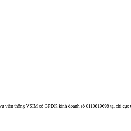
 vụ viễn thông VSIM có GPĐK kinh doanh số 0110819698 tại chi cục 