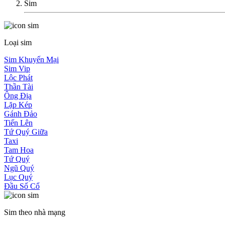
Sim
Loại sim
Sim Khuyến Mại
Sim Vip
Lộc Phát
Thần Tài
Ông Địa
Lặp Kép
Gánh Đảo
Tiến Lên
Tứ Quý Giữa
Taxi
Tam Hoa
Tứ Quý
Ngũ Quý
Lục Quý
Đầu Số Cổ
Sim theo nhà mạng