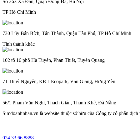
Số 263 Xã Đàn, Quận Đống Đa, Hà Nội
TP Hồ Chí Minh
730 Lũy Bán Bích, Tân Thành, Quận Tân Phú, TP Hồ Chí Minh
Tỉnh thành khác
102 tổ 16 phố Hà Tuyên, Phan Thiết, Tuyên Quang
71 Thuỷ Nguyên, KĐT Ecopark, Văn Giang, Hưng Yên
56/1 Phạm Văn Nghị, Thạch Gián, Thanh Khê, Đà Nẵng
Simdoanhnhan.vn là website thuộc sở hữu của Công ty cổ phẩn dịch
024.33.66.8888