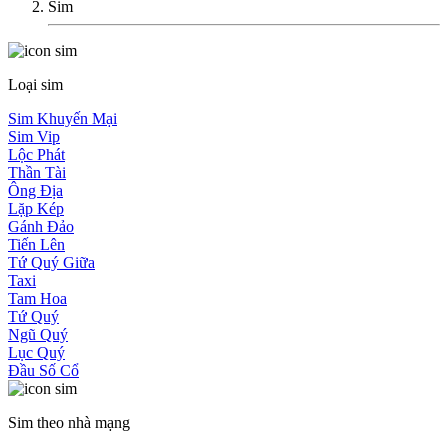
Sim
Loại sim
Sim Khuyến Mại
Sim Vip
Lộc Phát
Thần Tài
Ông Địa
Lặp Kép
Gánh Đảo
Tiến Lên
Tứ Quý Giữa
Taxi
Tam Hoa
Tứ Quý
Ngũ Quý
Lục Quý
Đầu Số Cổ
Sim theo nhà mạng