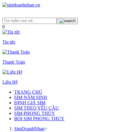
0
Tin tức
Thanh Toán
Liên Hệ
TRANG CHỦ
SIM NĂM SINH
ĐỊNH GIÁ SIM
SIM THEO YÊU CẦU
SIM PHONG THỦY
BÓI SIM PHONG THỦY
SimDoanhNhan
>