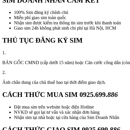
SIM DOANH NHÂN CAM KẾT
100% Sim đăng ký chính chủ
Miễn phí giao sim toàn quốc
Nhận sim được kiểm tra thông tin sim trước khi thanh toán
Giao sim 24h không phát sinh chi phí tại Hà Nội, HCM
THỦ TỤC ĐĂNG KÝ SIM
1.
BẢN GỐC CMND (cấp dưới 15 năm) hoặc Căn cước công dân (còn thời
2.
Ảnh chân dung của chủ thuê bao tại thời điểm giao dịch.
CÁCH THỨC MUA SIM
0925.699.
886
Đặt mua sim trên website hoặc điện Hotline
NVKD sẽ gọi lại tư vấn và xác nhận đơn hàng
Nhận sim tại nhà hoặc tại cửa hàng của Sim Doanh Nhân
CÁCH THỨC GIAO SIM
0925.699.
886