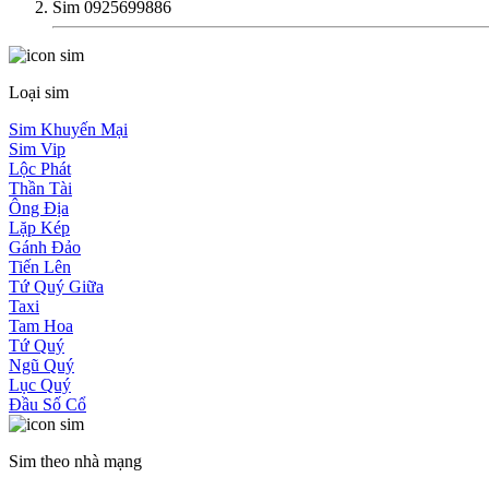
Sim 0925699886
Loại sim
Sim Khuyến Mại
Sim Vip
Lộc Phát
Thần Tài
Ông Địa
Lặp Kép
Gánh Đảo
Tiến Lên
Tứ Quý Giữa
Taxi
Tam Hoa
Tứ Quý
Ngũ Quý
Lục Quý
Đầu Số Cổ
Sim theo nhà mạng