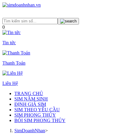
0
Tin tức
Thanh Toán
Liên Hệ
TRANG CHỦ
SIM NĂM SINH
ĐỊNH GIÁ SIM
SIM THEO YÊU CẦU
SIM PHONG THỦY
BÓI SIM PHONG THỦY
SimDoanhNhan
>