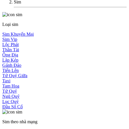
Sim
Loại sim
Sim Khuyến Mại
Sim Vip
Lộc Phát
Thần Tài
Ông Địa
Lặp Kép
Gánh Đảo
Tiến Lên
Tứ Quý Giữa
Taxi
Tam Hoa
Tứ Quý
Ngũ Quý
Lục Quý
Đầu Số Cổ
Sim theo nhà mạng