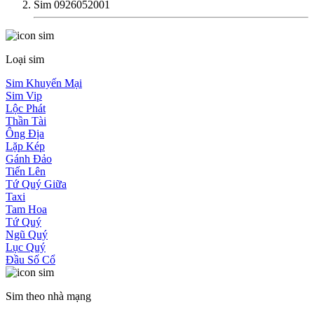
Sim 0926052001
Loại sim
Sim Khuyến Mại
Sim Vip
Lộc Phát
Thần Tài
Ông Địa
Lặp Kép
Gánh Đảo
Tiến Lên
Tứ Quý Giữa
Taxi
Tam Hoa
Tứ Quý
Ngũ Quý
Lục Quý
Đầu Số Cổ
Sim theo nhà mạng