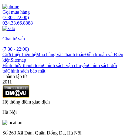
Gọi mua hàng
(7:30 - 22:00)
024.33.66.8888
Chat tư vấn
(7:30 - 22:00)
Giới thiệu
Liên hệ
Mua hàng và Thanh toán
Điều khoản và Điều
kiện
Sitemap
Hình thức thanh toán
Chính sách vận chuyện
Chính sách đổi
trả
Chính sách bảo mật
Thành lập từ
2011
Hệ thống điểm giao dịch
Hà Nội
Số 263 Xã Đàn, Quận Đống Đa, Hà Nội