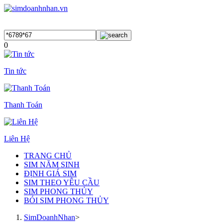
0
Tin tức
Thanh Toán
Liên Hệ
TRANG CHỦ
SIM NĂM SINH
ĐỊNH GIÁ SIM
SIM THEO YÊU CẦU
SIM PHONG THỦY
BÓI SIM PHONG THỦY
SimDoanhNhan
>