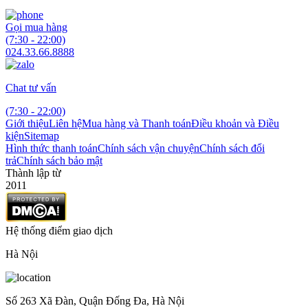
Gọi mua hàng
(7:30 - 22:00)
024.33.66.8888
Chat tư vấn
(7:30 - 22:00)
Giới thiệu
Liên hệ
Mua hàng và Thanh toán
Điều khoản và Điều
kiện
Sitemap
Hình thức thanh toán
Chính sách vận chuyện
Chính sách đổi
trả
Chính sách bảo mật
Thành lập từ
2011
Hệ thống điểm giao dịch
Hà Nội
Số 263 Xã Đàn, Quận Đống Đa, Hà Nội