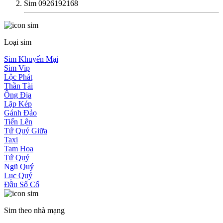
Sim 0926192168
Loại sim
Sim Khuyến Mại
Sim Vip
Lộc Phát
Thần Tài
Ông Địa
Lặp Kép
Gánh Đảo
Tiến Lên
Tứ Quý Giữa
Taxi
Tam Hoa
Tứ Quý
Ngũ Quý
Lục Quý
Đầu Số Cổ
Sim theo nhà mạng