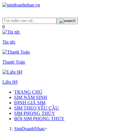
0
Tin tức
Thanh Toán
Liên Hệ
TRANG CHỦ
SIM NĂM SINH
ĐỊNH GIÁ SIM
SIM THEO YÊU CẦU
SIM PHONG THỦY
BÓI SIM PHONG THỦY
SimDoanhNhan
>