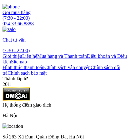
Gọi mua hàng
(7:30 - 22:00)
024.33.66.8888
Chat tư vấn
(7:30 - 22:00)
Giới thiệu
Liên hệ
Mua hàng và Thanh toán
Điều khoản và Điều
kiện
Sitemap
Hình thức thanh toán
Chính sách vận chuyện
Chính sách đổi
trả
Chính sách bảo mật
Thành lập từ
2011
Hệ thống điểm giao dịch
Hà Nội
Số 263 Xã Đàn, Quận Đống Đa, Hà Nội