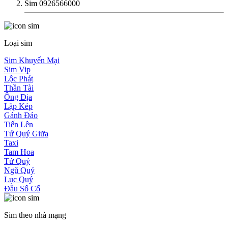
Sim 0926566000
Loại sim
Sim Khuyến Mại
Sim Vip
Lộc Phát
Thần Tài
Ông Địa
Lặp Kép
Gánh Đảo
Tiến Lên
Tứ Quý Giữa
Taxi
Tam Hoa
Tứ Quý
Ngũ Quý
Lục Quý
Đầu Số Cổ
Sim theo nhà mạng