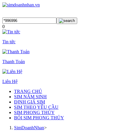
0
Tin tức
Thanh Toán
Liên Hệ
TRANG CHỦ
SIM NĂM SINH
ĐỊNH GIÁ SIM
SIM THEO YÊU CẦU
SIM PHONG THỦY
BÓI SIM PHONG THỦY
SimDoanhNhan
>