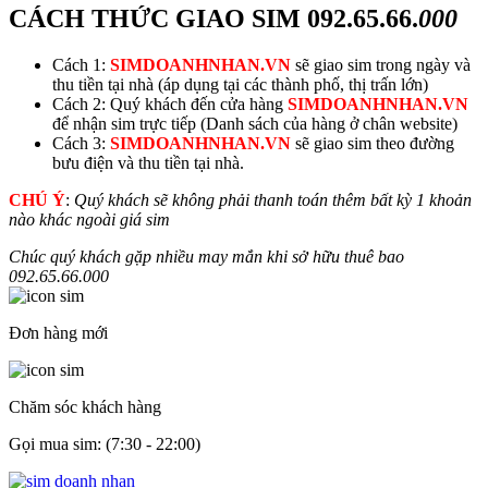
CÁCH THỨC GIAO SIM
092.65.66.
000
Cách 1:
SIMDOANHNHAN.VN
sẽ giao sim trong ngày và
thu tiền tại nhà (áp dụng tại các thành phố, thị trấn lớn)
Cách 2: Quý khách đến cửa hàng
SIMDOANHNHAN.VN
để nhận sim trực tiếp (Danh sách của hàng ở chân website)
Cách 3:
SIMDOANHNHAN.VN
sẽ giao sim theo đường
bưu điện và thu tiền tại nhà.
CHÚ Ý
:
Quý khách sẽ không phải thanh toán thêm bất kỳ 1 khoản
nào khác ngoài giá sim
Chúc quý khách gặp nhiều may mắn khi sở hữu thuê bao
092.65.66.
000
Đơn hàng mới
Chăm sóc khách hàng
Gọi mua sim: (7:30 - 22:00)