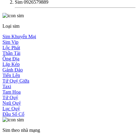
Sim 0926579889
Loại sim
Sim Khuyến Mại
Sim Vip
Lộc Phát
Thần Tài
Ông Địa
Lặp Kép
Gánh Đảo
Tiến Lên
Tứ Quý Giữa
Taxi
Tam Hoa
Tứ Quý
Ngũ Quý
Lục Quý
Đầu Số Cổ
Sim theo nhà mạng