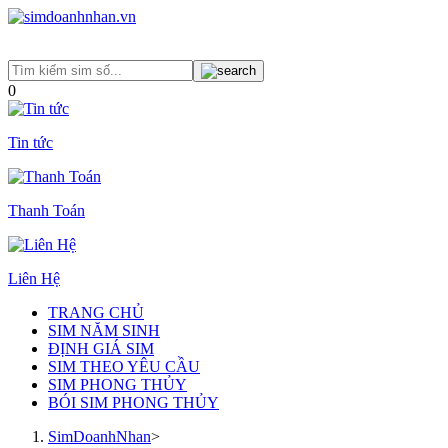
0
Tin tức
Thanh Toán
Liên Hệ
TRANG CHỦ
SIM NĂM SINH
ĐỊNH GIÁ SIM
SIM THEO YÊU CẦU
SIM PHONG THỦY
BÓI SIM PHONG THỦY
SimDoanhNhan
>