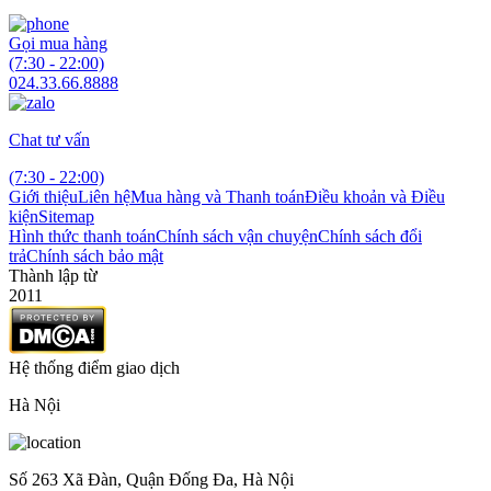
Gọi mua hàng
(7:30 - 22:00)
024.33.66.8888
Chat tư vấn
(7:30 - 22:00)
Giới thiệu
Liên hệ
Mua hàng và Thanh toán
Điều khoản và Điều
kiện
Sitemap
Hình thức thanh toán
Chính sách vận chuyện
Chính sách đổi
trả
Chính sách bảo mật
Thành lập từ
2011
Hệ thống điểm giao dịch
Hà Nội
Số 263 Xã Đàn, Quận Đống Đa, Hà Nội