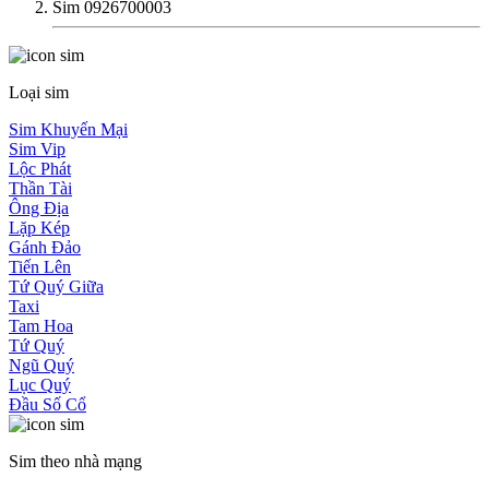
Sim 0926700003
Loại sim
Sim Khuyến Mại
Sim Vip
Lộc Phát
Thần Tài
Ông Địa
Lặp Kép
Gánh Đảo
Tiến Lên
Tứ Quý Giữa
Taxi
Tam Hoa
Tứ Quý
Ngũ Quý
Lục Quý
Đầu Số Cổ
Sim theo nhà mạng