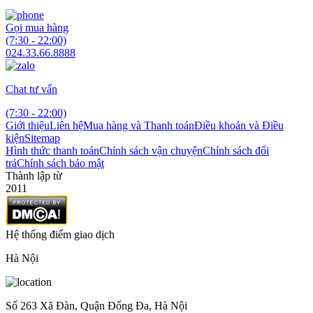
Gọi mua hàng
(7:30 - 22:00)
024.33.66.8888
Chat tư vấn
(7:30 - 22:00)
Giới thiệu
Liên hệ
Mua hàng và Thanh toán
Điều khoản và Điều
kiện
Sitemap
Hình thức thanh toán
Chính sách vận chuyện
Chính sách đổi
trả
Chính sách bảo mật
Thành lập từ
2011
Hệ thống điểm giao dịch
Hà Nội
Số 263 Xã Đàn, Quận Đống Đa, Hà Nội