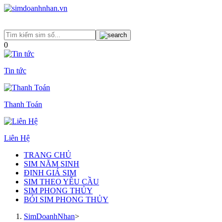
0
Tin tức
Thanh Toán
Liên Hệ
TRANG CHỦ
SIM NĂM SINH
ĐỊNH GIÁ SIM
SIM THEO YÊU CẦU
SIM PHONG THỦY
BÓI SIM PHONG THỦY
SimDoanhNhan
>