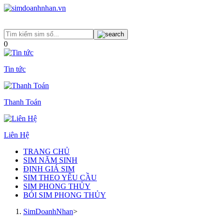
0
Tin tức
Thanh Toán
Liên Hệ
TRANG CHỦ
SIM NĂM SINH
ĐỊNH GIÁ SIM
SIM THEO YÊU CẦU
SIM PHONG THỦY
BÓI SIM PHONG THỦY
SimDoanhNhan
>