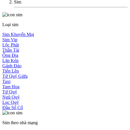
Sim
Loại sim
Sim Khuyến Mại
Sim Vip
Lộc Phát
Thần Tài
Ông Địa
Lặp Kép
Gánh Đảo
Tiến Lên
Tứ Quý Giữa
Taxi
Tam Hoa
Tứ Quý
Ngũ Quý
Lục Quý
Đầu Số Cổ
Sim theo nhà mạng