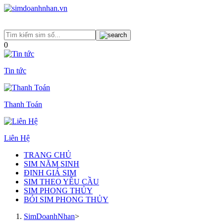
0
Tin tức
Thanh Toán
Liên Hệ
TRANG CHỦ
SIM NĂM SINH
ĐỊNH GIÁ SIM
SIM THEO YÊU CẦU
SIM PHONG THỦY
BÓI SIM PHONG THỦY
SimDoanhNhan
>