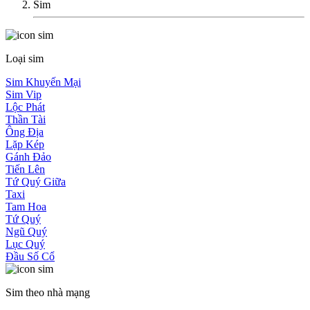
Sim
Loại sim
Sim Khuyến Mại
Sim Vip
Lộc Phát
Thần Tài
Ông Địa
Lặp Kép
Gánh Đảo
Tiến Lên
Tứ Quý Giữa
Taxi
Tam Hoa
Tứ Quý
Ngũ Quý
Lục Quý
Đầu Số Cổ
Sim theo nhà mạng