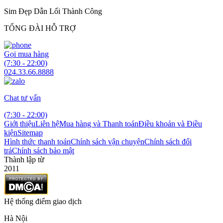
Sim Đẹp Dẫn Lối Thành Công
TỔNG ĐÀI HỖ TRỢ
Gọi mua hàng
(7:30 - 22:00)
024.33.66.8888
Chat tư vấn
(7:30 - 22:00)
Giới thiệu
Liên hệ
Mua hàng và Thanh toán
Điều khoản và Điều
kiện
Sitemap
Hình thức thanh toán
Chính sách vận chuyện
Chính sách đổi
trả
Chính sách bảo mật
Thành lập từ
2011
Hệ thống điểm giao dịch
Hà Nội