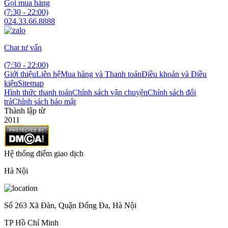
Gọi mua hàng
(7:30 - 22:00)
024.33.66.8888
Chat tư vấn
(7:30 - 22:00)
Giới thiệu
Liên hệ
Mua hàng và Thanh toán
Điều khoản và Điều
kiện
Sitemap
Hình thức thanh toán
Chính sách vận chuyện
Chính sách đổi
trả
Chính sách bảo mật
Thành lập từ
2011
Hệ thống điểm giao dịch
Hà Nội
Số 263 Xã Đàn, Quận Đống Đa, Hà Nội
TP Hồ Chí Minh