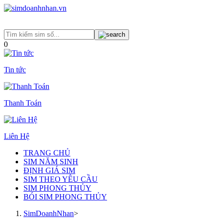
0
Tin tức
Thanh Toán
Liên Hệ
TRANG CHỦ
SIM NĂM SINH
ĐỊNH GIÁ SIM
SIM THEO YÊU CẦU
SIM PHONG THỦY
BÓI SIM PHONG THỦY
SimDoanhNhan
>