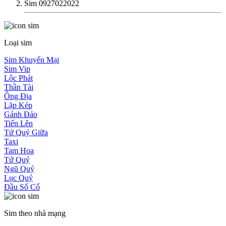
Sim 0927022022
Loại sim
Sim Khuyến Mại
Sim Vip
Lộc Phát
Thần Tài
Ông Địa
Lặp Kép
Gánh Đảo
Tiến Lên
Tứ Quý Giữa
Taxi
Tam Hoa
Tứ Quý
Ngũ Quý
Lục Quý
Đầu Số Cổ
Sim theo nhà mạng