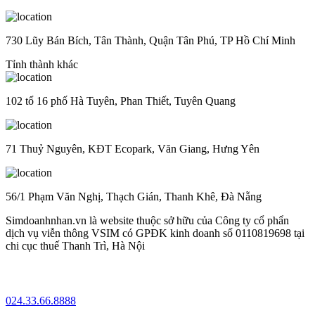
730 Lũy Bán Bích, Tân Thành, Quận Tân Phú, TP Hồ Chí Minh
Tỉnh thành khác
102 tổ 16 phố Hà Tuyên, Phan Thiết, Tuyên Quang
71 Thuỷ Nguyên, KĐT Ecopark, Văn Giang, Hưng Yên
56/1 Phạm Văn Nghị, Thạch Gián, Thanh Khê, Đà Nẵng
Simdoanhnhan.vn là website thuộc sở hữu của Công ty cổ phẩn
dịch vụ viễn thông VSIM có GPĐK kinh doanh số 0110819698 tại
chi cục thuế Thanh Trì, Hà Nội
024.33.66.8888