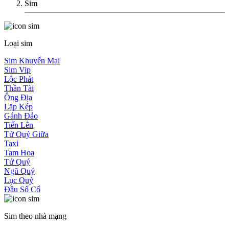
Sim
Loại sim
Sim Khuyến Mại
Sim Vip
Lộc Phát
Thần Tài
Ông Địa
Lặp Kép
Gánh Đảo
Tiến Lên
Tứ Quý Giữa
Taxi
Tam Hoa
Tứ Quý
Ngũ Quý
Lục Quý
Đầu Số Cổ
Sim theo nhà mạng