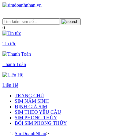
0
Tin tức
Thanh Toán
Liên Hệ
TRANG CHỦ
SIM NĂM SINH
ĐỊNH GIÁ SIM
SIM THEO YÊU CẦU
SIM PHONG THỦY
BÓI SIM PHONG THỦY
SimDoanhNhan
>