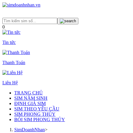
0
Tin tức
Thanh Toán
Liên Hệ
TRANG CHỦ
SIM NĂM SINH
ĐỊNH GIÁ SIM
SIM THEO YÊU CẦU
SIM PHONG THỦY
BÓI SIM PHONG THỦY
SimDoanhNhan
>