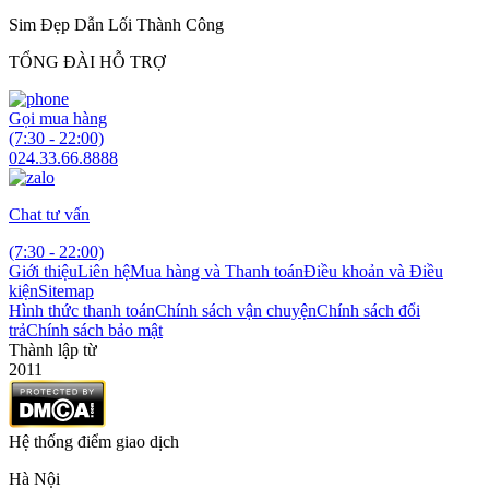
Sim Đẹp Dẫn Lối Thành Công
TỔNG ĐÀI HỖ TRỢ
Gọi mua hàng
(7:30 - 22:00)
024.33.66.8888
Chat tư vấn
(7:30 - 22:00)
Giới thiệu
Liên hệ
Mua hàng và Thanh toán
Điều khoản và Điều
kiện
Sitemap
Hình thức thanh toán
Chính sách vận chuyện
Chính sách đổi
trả
Chính sách bảo mật
Thành lập từ
2011
Hệ thống điểm giao dịch
Hà Nội