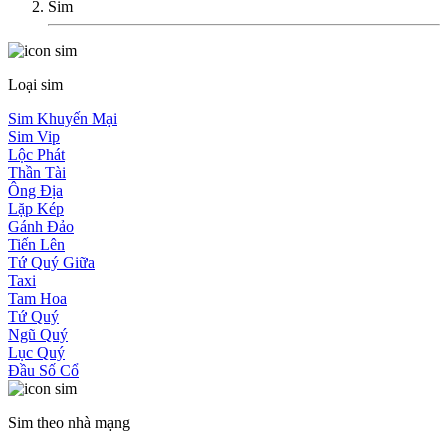
Sim
Loại sim
Sim Khuyến Mại
Sim Vip
Lộc Phát
Thần Tài
Ông Địa
Lặp Kép
Gánh Đảo
Tiến Lên
Tứ Quý Giữa
Taxi
Tam Hoa
Tứ Quý
Ngũ Quý
Lục Quý
Đầu Số Cổ
Sim theo nhà mạng