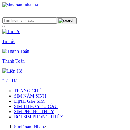
0
Tin tức
Thanh Toán
Liên Hệ
TRANG CHỦ
SIM NĂM SINH
ĐỊNH GIÁ SIM
SIM THEO YÊU CẦU
SIM PHONG THỦY
BÓI SIM PHONG THỦY
SimDoanhNhan
>