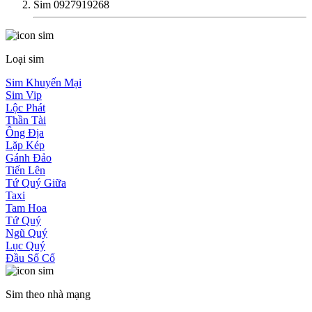
Sim 0927919268
Loại sim
Sim Khuyến Mại
Sim Vip
Lộc Phát
Thần Tài
Ông Địa
Lặp Kép
Gánh Đảo
Tiến Lên
Tứ Quý Giữa
Taxi
Tam Hoa
Tứ Quý
Ngũ Quý
Lục Quý
Đầu Số Cổ
Sim theo nhà mạng