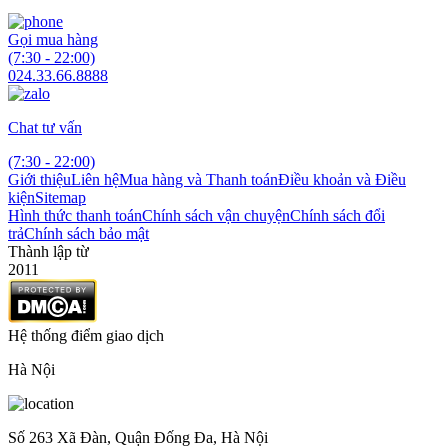
Gọi mua hàng
(7:30 - 22:00)
024.33.66.8888
Chat tư vấn
(7:30 - 22:00)
Giới thiệu
Liên hệ
Mua hàng và Thanh toán
Điều khoản và Điều
kiện
Sitemap
Hình thức thanh toán
Chính sách vận chuyện
Chính sách đổi
trả
Chính sách bảo mật
Thành lập từ
2011
Hệ thống điểm giao dịch
Hà Nội
Số 263 Xã Đàn, Quận Đống Đa, Hà Nội