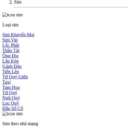
Sim
Loại sim
Sim Khuyến Mại
Sim Vip
Lộc Phát
Thần Tài
Ông Địa
Lặp Kép
Gánh Đảo
Tiến Lên
Tứ Quý Giữa
Taxi
Tam Hoa
Tứ Quý
Ngũ Quý
Lục Quý
Đầu Số Cổ
Sim theo nhà mạng