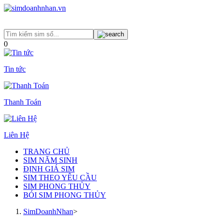
0
Tin tức
Thanh Toán
Liên Hệ
TRANG CHỦ
SIM NĂM SINH
ĐỊNH GIÁ SIM
SIM THEO YÊU CẦU
SIM PHONG THỦY
BÓI SIM PHONG THỦY
SimDoanhNhan
>