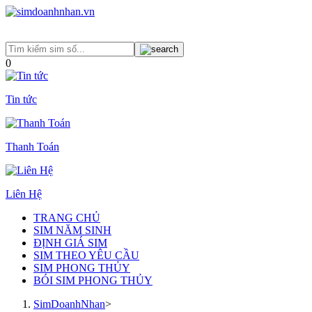
0
Tin tức
Thanh Toán
Liên Hệ
TRANG CHỦ
SIM NĂM SINH
ĐỊNH GIÁ SIM
SIM THEO YÊU CẦU
SIM PHONG THỦY
BÓI SIM PHONG THỦY
SimDoanhNhan
>