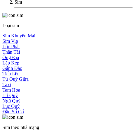
Sim
Loại sim
Sim Khuyến Mại
Sim Vip
Lộc Phát
Thần Tài
Ông Địa
Lặp Kép
Gánh Đảo
Tiến Lên
Tứ Quý Giữa
Taxi
Tam Hoa
Tứ Quý
Ngũ Quý
Lục Quý
Đầu Số Cổ
Sim theo nhà mạng