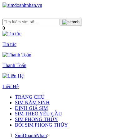
0
Tin tức
Thanh Toán
Liên Hệ
TRANG CHỦ
SIM NĂM SINH
ĐỊNH GIÁ SIM
SIM THEO YÊU CẦU
SIM PHONG THỦY
BÓI SIM PHONG THỦY
SimDoanhNhan
>