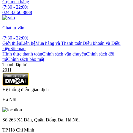
Gọi mua hàng
(7:30 - 22:00)
024.33.66.8888
Chat tư vấn
(7:30 - 22:00)
Giới thiệu
Liên hệ
Mua hàng và Thanh toán
Điều khoản và Điều
kiện
Sitemap
Hình thức thanh toán
Chính sách vận chuyện
Chính sách đổi
trả
Chính sách bảo mật
Thành lập từ
2011
Hệ thống điểm giao dịch
Hà Nội
Số 263 Xã Đàn, Quận Đống Đa, Hà Nội
TP Hồ Chí Minh