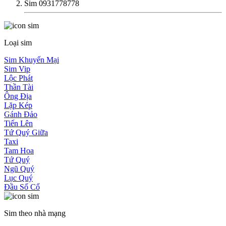
Sim 0931778778
Loại sim
Sim Khuyến Mại
Sim Vip
Lộc Phát
Thần Tài
Ông Địa
Lặp Kép
Gánh Đảo
Tiến Lên
Tứ Quý Giữa
Taxi
Tam Hoa
Tứ Quý
Ngũ Quý
Lục Quý
Đầu Số Cổ
Sim theo nhà mạng