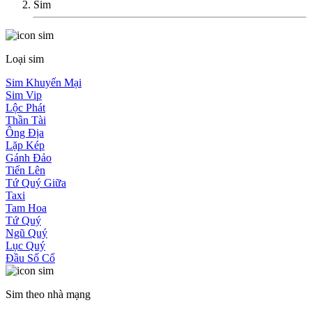
Sim
Loại sim
Sim Khuyến Mại
Sim Vip
Lộc Phát
Thần Tài
Ông Địa
Lặp Kép
Gánh Đảo
Tiến Lên
Tứ Quý Giữa
Taxi
Tam Hoa
Tứ Quý
Ngũ Quý
Lục Quý
Đầu Số Cổ
Sim theo nhà mạng