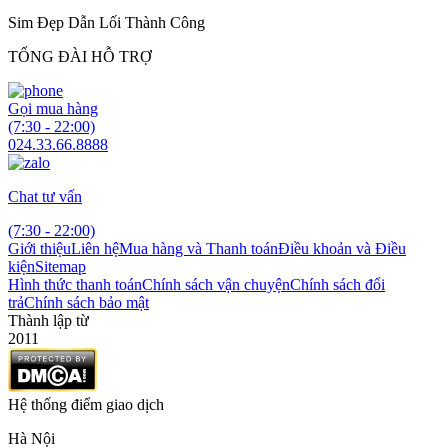
Sim Đẹp Dẫn Lối Thành Công
TỔNG ĐÀI HỖ TRỢ
Gọi mua hàng
(7:30 - 22:00)
024.33.66.8888
Chat tư vấn
(7:30 - 22:00)
Giới thiệu
Liên hệ
Mua hàng và Thanh toán
Điều khoản và Điều
kiện
Sitemap
Hình thức thanh toán
Chính sách vận chuyện
Chính sách đổi
trả
Chính sách bảo mật
Thành lập từ
2011
Hệ thống điểm giao dịch
Hà Nội