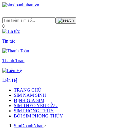
0
Tin tức
Thanh Toán
Liên Hệ
TRANG CHỦ
SIM NĂM SINH
ĐỊNH GIÁ SIM
SIM THEO YÊU CẦU
SIM PHONG THỦY
BÓI SIM PHONG THỦY
SimDoanhNhan
>