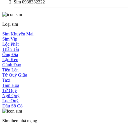
Sim 0938332222
Loại sim
Sim Khuyến Mại
Sim Vip
Lộc Phát
Thần Tài
Ông Địa
Lặp Kép
Gánh Đảo
Tiến Lên
Tứ Quý Giữa
Taxi
Tam Hoa
Tứ Quý
Ngũ Quý
Lục Quý
Đầu Số Cổ
Sim theo nhà mạng