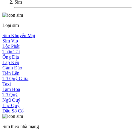
Sim
Loại sim
Sim Khuyến Mại
Sim Vip
Lộc Phát
Thần Tài
Ông Địa
Lặp Kép
Gánh Đảo
Tiến Lên
Tứ Quý Giữa
Taxi
Tam Hoa
Tứ Quý
Ngũ Quý
Lục Quý
Đầu Số Cổ
Sim theo nhà mạng