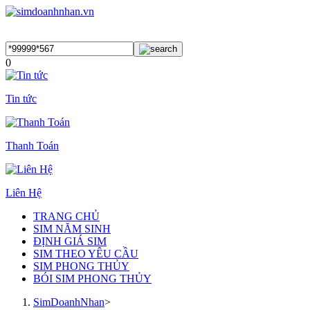
0
Tin tức
Thanh Toán
Liên Hệ
TRANG CHỦ
SIM NĂM SINH
ĐỊNH GIÁ SIM
SIM THEO YÊU CẦU
SIM PHONG THỦY
BÓI SIM PHONG THỦY
SimDoanhNhan
>