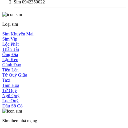
Sim 0942350022
Loại sim
Sim Khuyến Mại
Sim Vip
Lộc Phát
Thần Tài
Ông Địa
Lặp Kép
Gánh Đảo
Tiến Lên
Tứ Quý Giữa
Taxi
Tam Hoa
Tứ Quý
Ngũ Quý
Lục Quý
Đầu Số Cổ
Sim theo nhà mạng