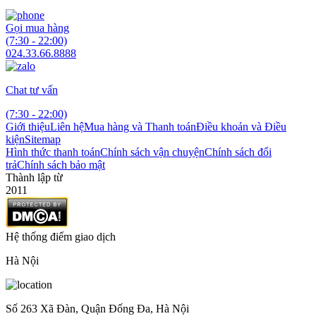
Gọi mua hàng
(7:30 - 22:00)
024.33.66.8888
Chat tư vấn
(7:30 - 22:00)
Giới thiệu
Liên hệ
Mua hàng và Thanh toán
Điều khoản và Điều
kiện
Sitemap
Hình thức thanh toán
Chính sách vận chuyện
Chính sách đổi
trả
Chính sách bảo mật
Thành lập từ
2011
Hệ thống điểm giao dịch
Hà Nội
Số 263 Xã Đàn, Quận Đống Đa, Hà Nội