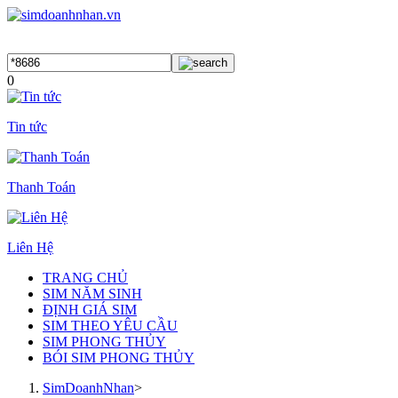
0
Tin tức
Thanh Toán
Liên Hệ
TRANG CHỦ
SIM NĂM SINH
ĐỊNH GIÁ SIM
SIM THEO YÊU CẦU
SIM PHONG THỦY
BÓI SIM PHONG THỦY
SimDoanhNhan
>