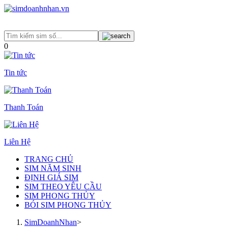
0
Tin tức
Thanh Toán
Liên Hệ
TRANG CHỦ
SIM NĂM SINH
ĐỊNH GIÁ SIM
SIM THEO YÊU CẦU
SIM PHONG THỦY
BÓI SIM PHONG THỦY
SimDoanhNhan
>