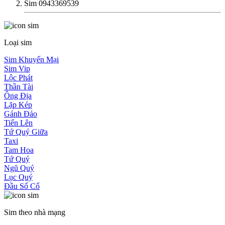
Sim 0943369539
Loại sim
Sim Khuyến Mại
Sim Vip
Lộc Phát
Thần Tài
Ông Địa
Lặp Kép
Gánh Đảo
Tiến Lên
Tứ Quý Giữa
Taxi
Tam Hoa
Tứ Quý
Ngũ Quý
Lục Quý
Đầu Số Cổ
Sim theo nhà mạng