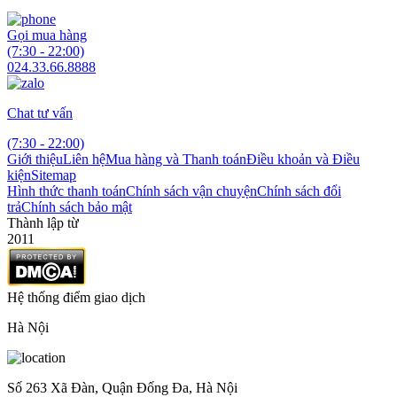
Gọi mua hàng
(7:30 - 22:00)
024.33.66.8888
Chat tư vấn
(7:30 - 22:00)
Giới thiệu
Liên hệ
Mua hàng và Thanh toán
Điều khoản và Điều
kiện
Sitemap
Hình thức thanh toán
Chính sách vận chuyện
Chính sách đổi
trả
Chính sách bảo mật
Thành lập từ
2011
Hệ thống điểm giao dịch
Hà Nội
Số 263 Xã Đàn, Quận Đống Đa, Hà Nội