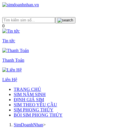
0
Tin tức
Thanh Toán
Liên Hệ
TRANG CHỦ
SIM NĂM SINH
ĐỊNH GIÁ SIM
SIM THEO YÊU CẦU
SIM PHONG THỦY
BÓI SIM PHONG THỦY
SimDoanhNhan
>