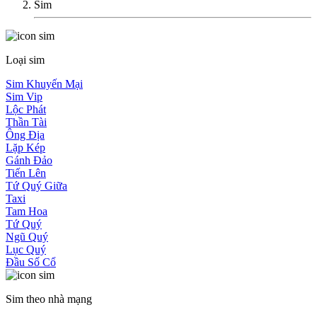
Sim
Loại sim
Sim Khuyến Mại
Sim Vip
Lộc Phát
Thần Tài
Ông Địa
Lặp Kép
Gánh Đảo
Tiến Lên
Tứ Quý Giữa
Taxi
Tam Hoa
Tứ Quý
Ngũ Quý
Lục Quý
Đầu Số Cổ
Sim theo nhà mạng