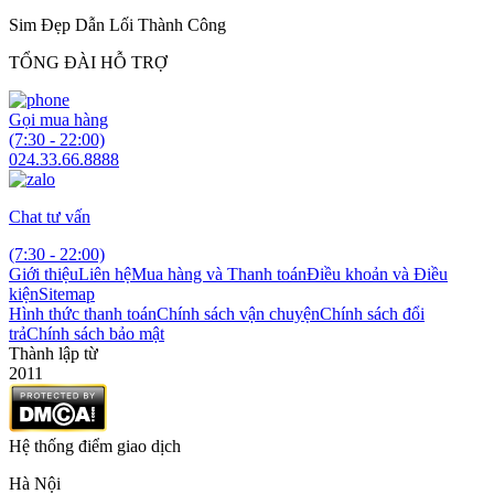
Sim Đẹp Dẫn Lối Thành Công
TỔNG ĐÀI HỖ TRỢ
Gọi mua hàng
(7:30 - 22:00)
024.33.66.8888
Chat tư vấn
(7:30 - 22:00)
Giới thiệu
Liên hệ
Mua hàng và Thanh toán
Điều khoản và Điều
kiện
Sitemap
Hình thức thanh toán
Chính sách vận chuyện
Chính sách đổi
trả
Chính sách bảo mật
Thành lập từ
2011
Hệ thống điểm giao dịch
Hà Nội