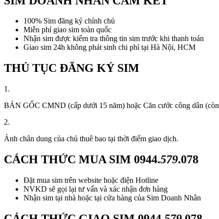
SIM DOANH NHÂN CAM KẾT
100% Sim đăng ký chính chủ
Miễn phí giao sim toàn quốc
Nhận sim được kiểm tra thông tin sim trước khi thanh toán
Giao sim 24h không phát sinh chi phí tại Hà Nội, HCM
THỦ TỤC ĐĂNG KÝ SIM
1.
BẢN GỐC CMND (cấp dưới 15 năm) hoặc Căn cước công dân (còn thời
2.
Ảnh chân dung của chủ thuê bao tại thời điểm giao dịch.
CÁCH THỨC MUA SIM
0944.
579
.078
Đặt mua sim trên website hoặc điện Hotline
NVKD sẽ gọi lại tư vấn và xác nhận đơn hàng
Nhận sim tại nhà hoặc tại cửa hàng của Sim Doanh Nhân
CÁCH THỨC GIAO SIM
0944.
579
.078