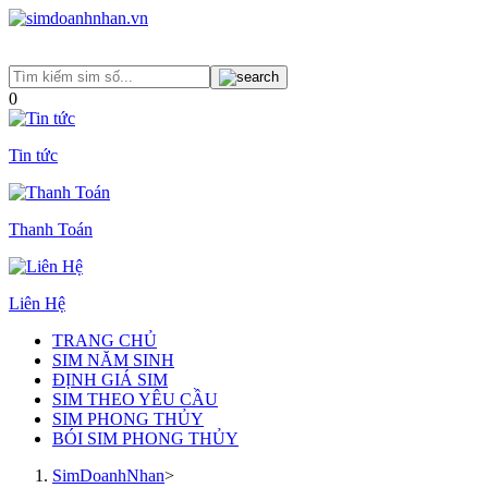
0
Tin tức
Thanh Toán
Liên Hệ
TRANG CHỦ
SIM NĂM SINH
ĐỊNH GIÁ SIM
SIM THEO YÊU CẦU
SIM PHONG THỦY
BÓI SIM PHONG THỦY
SimDoanhNhan
>