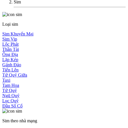
Sim
Loại sim
Sim Khuyến Mại
Sim Vip
Lộc Phát
Thần Tài
Ông Địa
Lặp Kép
Gánh Đảo
Tiến Lên
Tứ Quý Giữa
Taxi
Tam Hoa
Tứ Quý
Ngũ Quý
Lục Quý
Đầu Số Cổ
Sim theo nhà mạng