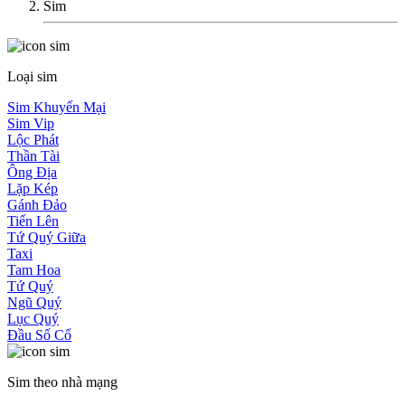
Sim
Loại sim
Sim Khuyến Mại
Sim Vip
Lộc Phát
Thần Tài
Ông Địa
Lặp Kép
Gánh Đảo
Tiến Lên
Tứ Quý Giữa
Taxi
Tam Hoa
Tứ Quý
Ngũ Quý
Lục Quý
Đầu Số Cổ
Sim theo nhà mạng