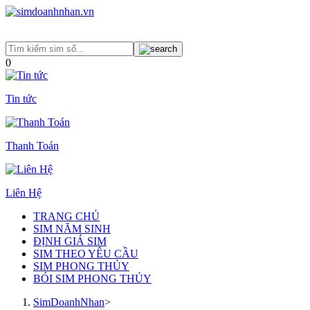
0
Tin tức
Thanh Toán
Liên Hệ
TRANG CHỦ
SIM NĂM SINH
ĐỊNH GIÁ SIM
SIM THEO YÊU CẦU
SIM PHONG THỦY
BÓI SIM PHONG THỦY
SimDoanhNhan
>