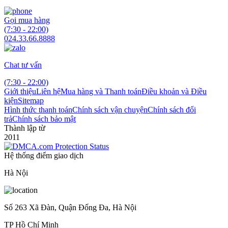
Gọi mua hàng
(7:30 - 22:00)
024.33.66.8888
Chat tư vấn
(7:30 - 22:00)
Giới thiệu
Liên hệ
Mua hàng và Thanh toán
Điều khoản và Điều
kiện
Sitemap
Hình thức thanh toán
Chính sách vận chuyện
Chính sách đổi
trả
Chính sách bảo mật
Thành lập từ
2011
Hệ thống điểm giao dịch
Hà Nội
Số 263 Xã Đàn, Quận Đống Đa, Hà Nội
TP Hồ Chí Minh