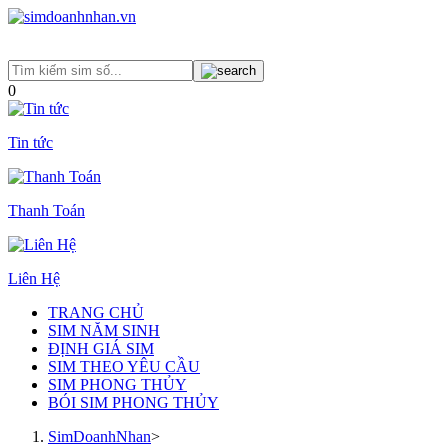
0
Tin tức
Thanh Toán
Liên Hệ
TRANG CHỦ
SIM NĂM SINH
ĐỊNH GIÁ SIM
SIM THEO YÊU CẦU
SIM PHONG THỦY
BÓI SIM PHONG THỦY
SimDoanhNhan
>