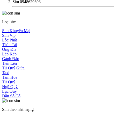
Sim 0948629393
Loại sim
Sim Khuyến Mại
Sim Vip
Lộc Phát
Thần Tài
Ông Địa
Lặp Kép
Gánh Đảo
Tiến Lên
Tứ Quý Giữa
Taxi
Tam Hoa
Tứ Quý
Ngũ Quý
Lục Quý
Đầu Số Cổ
Sim theo nhà mạng