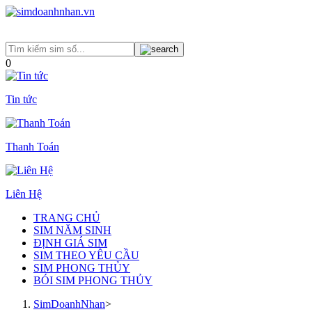
0
Tin tức
Thanh Toán
Liên Hệ
TRANG CHỦ
SIM NĂM SINH
ĐỊNH GIÁ SIM
SIM THEO YÊU CẦU
SIM PHONG THỦY
BÓI SIM PHONG THỦY
SimDoanhNhan
>