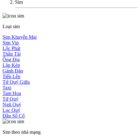
Sim
Loại sim
Sim Khuyến Mại
Sim Vip
Lộc Phát
Thần Tài
Ông Địa
Lặp Kép
Gánh Đảo
Tiến Lên
Tứ Quý Giữa
Taxi
Tam Hoa
Tứ Quý
Ngũ Quý
Lục Quý
Đầu Số Cổ
Sim theo nhà mạng