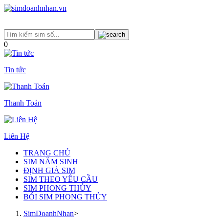
0
Tin tức
Thanh Toán
Liên Hệ
TRANG CHỦ
SIM NĂM SINH
ĐỊNH GIÁ SIM
SIM THEO YÊU CẦU
SIM PHONG THỦY
BÓI SIM PHONG THỦY
SimDoanhNhan
>