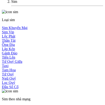
Sim
Loại sim
Sim Khuyến Mại
Sim Vip
Lộc Phát
Thần Tài
Ông Địa
Lặp Kép
Gánh Đảo
Tiến Lên
Tứ Quý Giữa
Taxi
Tam Hoa
Tứ Quý
Ngũ Quý
Lục Quý
Đầu Số Cổ
Sim theo nhà mạng