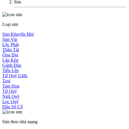
Sim
Loại sim
Sim Khuyến Mại
Sim Vip
Lộc Phát
Thần Tài
Ông Địa
Lặp Kép
Gánh Đảo
Tiến Lên
Tứ Quý Giữa
Taxi
Tam Hoa
Tứ Quý
Ngũ Quý
Lục Quý
Đầu Số Cổ
Sim theo nhà mạng