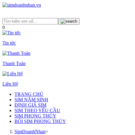
0
Tin tức
Thanh Toán
Liên Hệ
TRANG CHỦ
SIM NĂM SINH
ĐỊNH GIÁ SIM
SIM THEO YÊU CẦU
SIM PHONG THỦY
BÓI SIM PHONG THỦY
SimDoanhNhan
>