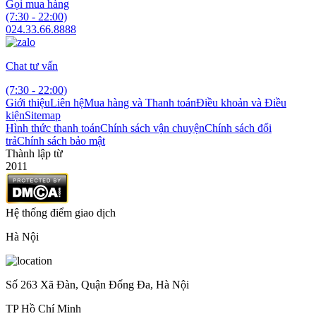
Gọi mua hàng
(7:30 - 22:00)
024.33.66.8888
Chat tư vấn
(7:30 - 22:00)
Giới thiệu
Liên hệ
Mua hàng và Thanh toán
Điều khoản và Điều
kiện
Sitemap
Hình thức thanh toán
Chính sách vận chuyện
Chính sách đổi
trả
Chính sách bảo mật
Thành lập từ
2011
Hệ thống điểm giao dịch
Hà Nội
Số 263 Xã Đàn, Quận Đống Đa, Hà Nội
TP Hồ Chí Minh