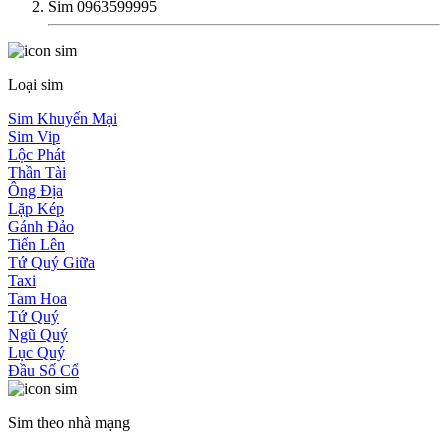
Sim 0963599995
Loại sim
Sim Khuyến Mại
Sim Vip
Lộc Phát
Thần Tài
Ông Địa
Lặp Kép
Gánh Đảo
Tiến Lên
Tứ Quý Giữa
Taxi
Tam Hoa
Tứ Quý
Ngũ Quý
Lục Quý
Đầu Số Cổ
Sim theo nhà mạng