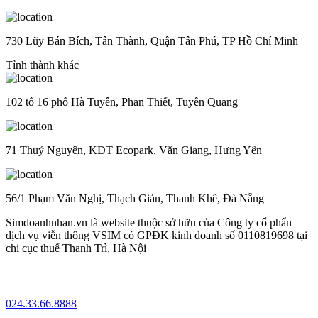
730 Lũy Bán Bích, Tân Thành, Quận Tân Phú, TP Hồ Chí Minh
Tỉnh thành khác
102 tổ 16 phố Hà Tuyên, Phan Thiết, Tuyên Quang
71 Thuỷ Nguyên, KĐT Ecopark, Văn Giang, Hưng Yên
56/1 Phạm Văn Nghị, Thạch Gián, Thanh Khê, Đà Nẵng
Simdoanhnhan.vn là website thuộc sở hữu của Công ty cổ phẩn
dịch vụ viễn thông VSIM có GPĐK kinh doanh số 0110819698 tại
chi cục thuế Thanh Trì, Hà Nội
024.33.66.8888