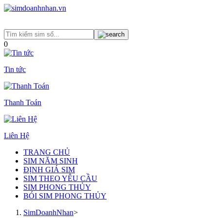
0
Tin tức
Thanh Toán
Liên Hệ
TRANG CHỦ
SIM NĂM SINH
ĐỊNH GIÁ SIM
SIM THEO YÊU CẦU
SIM PHONG THỦY
BÓI SIM PHONG THỦY
SimDoanhNhan
>