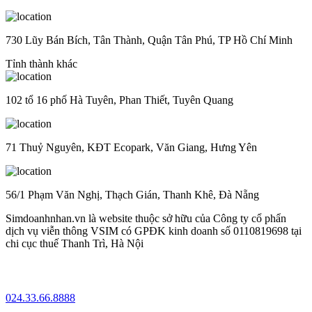
730 Lũy Bán Bích, Tân Thành, Quận Tân Phú, TP Hồ Chí Minh
Tỉnh thành khác
102 tổ 16 phố Hà Tuyên, Phan Thiết, Tuyên Quang
71 Thuỷ Nguyên, KĐT Ecopark, Văn Giang, Hưng Yên
56/1 Phạm Văn Nghị, Thạch Gián, Thanh Khê, Đà Nẵng
Simdoanhnhan.vn là website thuộc sở hữu của Công ty cổ phẩn
dịch vụ viễn thông VSIM có GPĐK kinh doanh số 0110819698 tại
chi cục thuế Thanh Trì, Hà Nội
024.33.66.8888