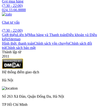
Gọi mua hàng
(7:30 - 22:00)
024.33.66.8888
Chat tư vấn
(7:30 - 22:00)
Giới thiệu
Liên hệ
Mua hàng và Thanh toán
Điều khoản và Điều
kiện
Sitemap
Hình thức thanh toán
Chính sách vận chuyện
Chính sách đổi
trả
Chính sách bảo mật
Thành lập từ
2011
Hệ thống điểm giao dịch
Hà Nội
Số 263 Xã Đàn, Quận Đống Đa, Hà Nội
TP Hồ Chí Minh