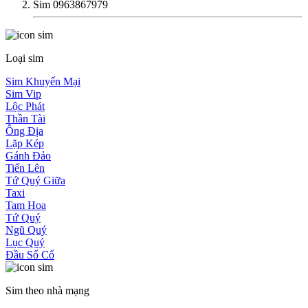
Sim 0963867979
Loại sim
Sim Khuyến Mại
Sim Vip
Lộc Phát
Thần Tài
Ông Địa
Lặp Kép
Gánh Đảo
Tiến Lên
Tứ Quý Giữa
Taxi
Tam Hoa
Tứ Quý
Ngũ Quý
Lục Quý
Đầu Số Cổ
Sim theo nhà mạng