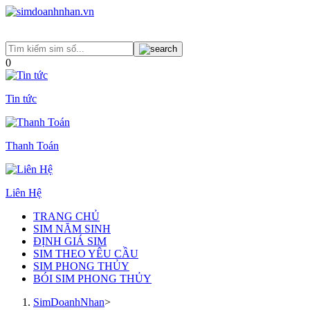
0
Tin tức
Thanh Toán
Liên Hệ
TRANG CHỦ
SIM NĂM SINH
ĐỊNH GIÁ SIM
SIM THEO YÊU CẦU
SIM PHONG THỦY
BÓI SIM PHONG THỦY
SimDoanhNhan
>