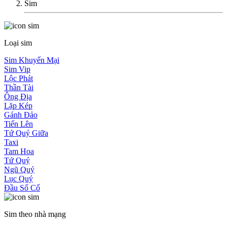
Sim
Loại sim
Sim Khuyến Mại
Sim Vip
Lộc Phát
Thần Tài
Ông Địa
Lặp Kép
Gánh Đảo
Tiến Lên
Tứ Quý Giữa
Taxi
Tam Hoa
Tứ Quý
Ngũ Quý
Lục Quý
Đầu Số Cổ
Sim theo nhà mạng