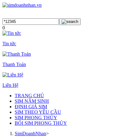
0
Tin tức
Thanh Toán
Liên Hệ
TRANG CHỦ
SIM NĂM SINH
ĐỊNH GIÁ SIM
SIM THEO YÊU CẦU
SIM PHONG THỦY
BÓI SIM PHONG THỦY
SimDoanhNhan
>