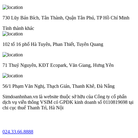
730 Lũy Bán Bích, Tân Thành, Quận Tân Phú, TP Hồ Chí Minh
Tỉnh thành khác
102 tổ 16 phố Hà Tuyên, Phan Thiết, Tuyên Quang
71 Thuỷ Nguyên, KĐT Ecopark, Văn Giang, Hưng Yên
56/1 Phạm Văn Nghị, Thạch Gián, Thanh Khê, Đà Nẵng
Simdoanhnhan.vn là website thuộc sở hữu của Công ty cổ phẩn
dịch vụ viễn thông VSIM có GPĐK kinh doanh số 0110819698 tại
chi cục thuế Thanh Trì, Hà Nội
024.33.66.8888