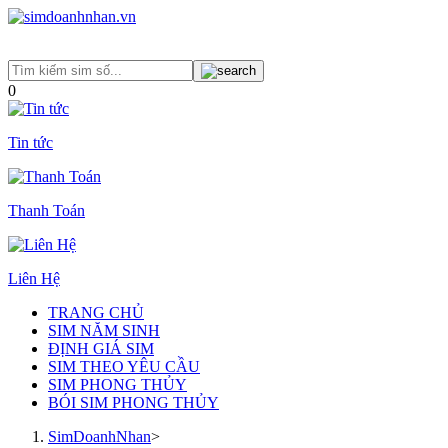
0
Tin tức
Thanh Toán
Liên Hệ
TRANG CHỦ
SIM NĂM SINH
ĐỊNH GIÁ SIM
SIM THEO YÊU CẦU
SIM PHONG THỦY
BÓI SIM PHONG THỦY
SimDoanhNhan
>