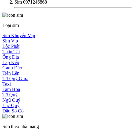
Sim 0971246868
Loại sim
Sim Khuyến Mại
Sim Vip
Lộc Phát
Thần Tài
Ông Địa
Lặp Kép
Gánh Đảo
Tiến Lên
Tứ Quý Giữa
Taxi
Tam Hoa
Tứ Quý
Ngũ Quý
Lục Quý
Đầu Số Cổ
Sim theo nhà mạng