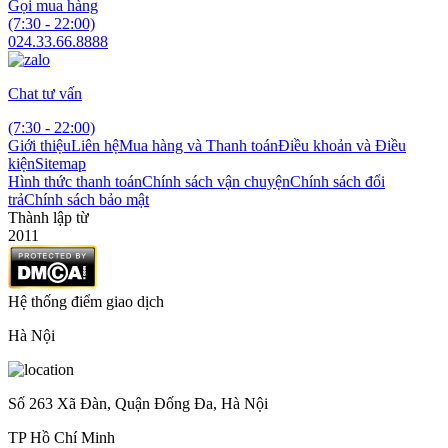
Gọi mua hàng
(7:30 - 22:00)
024.33.66.8888
Chat tư vấn
(7:30 - 22:00)
Giới thiệu
Liên hệ
Mua hàng và Thanh toán
Điều khoản và Điều
kiện
Sitemap
Hình thức thanh toán
Chính sách vận chuyện
Chính sách đổi
trả
Chính sách bảo mật
Thành lập từ
2011
Hệ thống điểm giao dịch
Hà Nội
Số 263 Xã Đàn, Quận Đống Đa, Hà Nội
TP Hồ Chí Minh