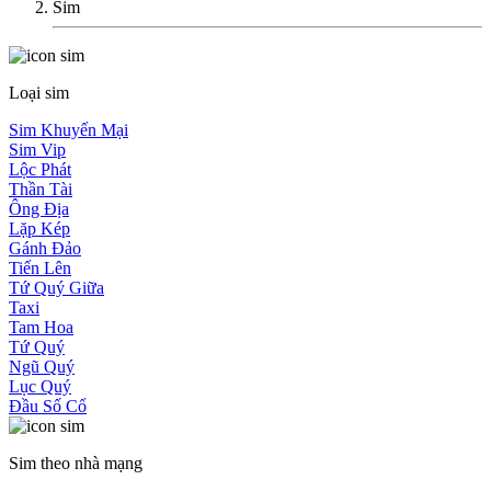
Sim
Loại sim
Sim Khuyến Mại
Sim Vip
Lộc Phát
Thần Tài
Ông Địa
Lặp Kép
Gánh Đảo
Tiến Lên
Tứ Quý Giữa
Taxi
Tam Hoa
Tứ Quý
Ngũ Quý
Lục Quý
Đầu Số Cổ
Sim theo nhà mạng