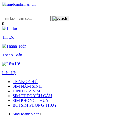
0
Tin tức
Thanh Toán
Liên Hệ
TRANG CHỦ
SIM NĂM SINH
ĐỊNH GIÁ SIM
SIM THEO YÊU CẦU
SIM PHONG THỦY
BÓI SIM PHONG THỦY
SimDoanhNhan
>