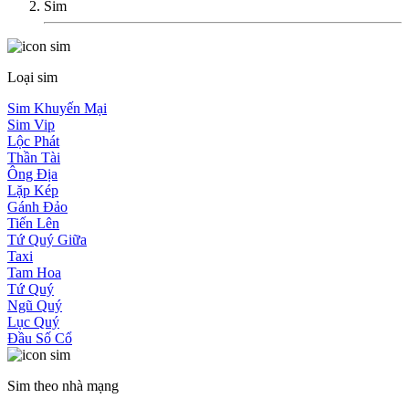
Sim
Loại sim
Sim Khuyến Mại
Sim Vip
Lộc Phát
Thần Tài
Ông Địa
Lặp Kép
Gánh Đảo
Tiến Lên
Tứ Quý Giữa
Taxi
Tam Hoa
Tứ Quý
Ngũ Quý
Lục Quý
Đầu Số Cổ
Sim theo nhà mạng