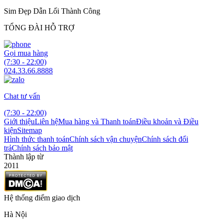
Sim Đẹp Dẫn Lối Thành Công
TỔNG ĐÀI HỖ TRỢ
Gọi mua hàng
(7:30 - 22:00)
024.33.66.8888
Chat tư vấn
(7:30 - 22:00)
Giới thiệu
Liên hệ
Mua hàng và Thanh toán
Điều khoản và Điều
kiện
Sitemap
Hình thức thanh toán
Chính sách vận chuyện
Chính sách đổi
trả
Chính sách bảo mật
Thành lập từ
2011
Hệ thống điểm giao dịch
Hà Nội