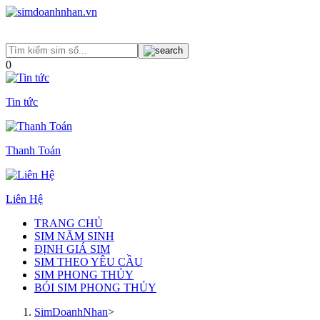
0
Tin tức
Thanh Toán
Liên Hệ
TRANG CHỦ
SIM NĂM SINH
ĐỊNH GIÁ SIM
SIM THEO YÊU CẦU
SIM PHONG THỦY
BÓI SIM PHONG THỦY
SimDoanhNhan
>