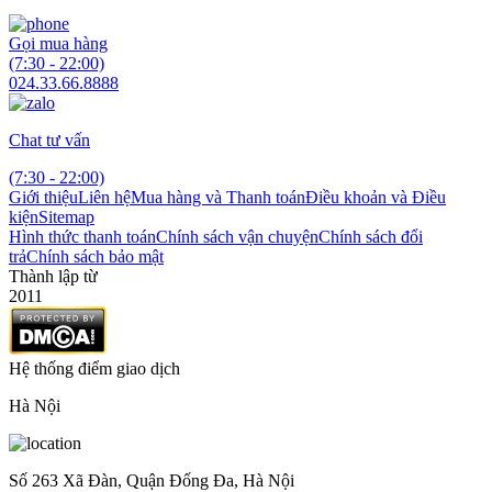
Gọi mua hàng
(7:30 - 22:00)
024.33.66.8888
Chat tư vấn
(7:30 - 22:00)
Giới thiệu
Liên hệ
Mua hàng và Thanh toán
Điều khoản và Điều
kiện
Sitemap
Hình thức thanh toán
Chính sách vận chuyện
Chính sách đổi
trả
Chính sách bảo mật
Thành lập từ
2011
Hệ thống điểm giao dịch
Hà Nội
Số 263 Xã Đàn, Quận Đống Đa, Hà Nội