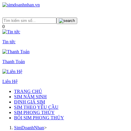
0
Tin tức
Thanh Toán
Liên Hệ
TRANG CHỦ
SIM NĂM SINH
ĐỊNH GIÁ SIM
SIM THEO YÊU CẦU
SIM PHONG THỦY
BÓI SIM PHONG THỦY
SimDoanhNhan
>