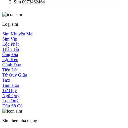
Sim 0973462464
Loại sim
Sim Khuyến Mại
Sim Vip
Lộc Phát
Thần Tài
Ông Địa
Lặp Kép
Gánh Đảo
Tiến Lên
Tứ Quý Giữa
Taxi
Tam Hoa
Tứ Quý
Ngũ Quý
Lục Quý
Đầu Số Cổ
Sim theo nhà mạng