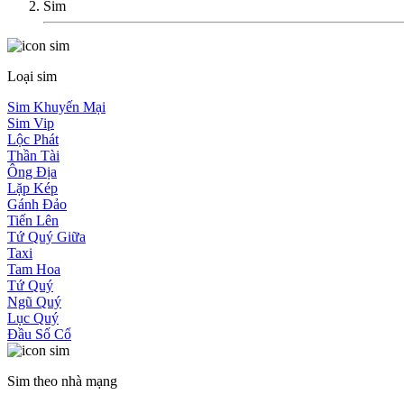
Sim
Loại sim
Sim Khuyến Mại
Sim Vip
Lộc Phát
Thần Tài
Ông Địa
Lặp Kép
Gánh Đảo
Tiến Lên
Tứ Quý Giữa
Taxi
Tam Hoa
Tứ Quý
Ngũ Quý
Lục Quý
Đầu Số Cổ
Sim theo nhà mạng