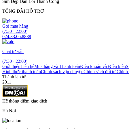
Sim Đẹp Dẫn Lối Thành Công
TỔNG ĐÀI HỖ TRỢ
Gọi mua hàng
(7:30 - 22:00)
024.33.66.8888
Chat tư vấn
(7:30 - 22:00)
Giới thiệu
Liên hệ
Mua hàng và Thanh toán
Điều khoản và Điều kiện
S
Hình thức thanh toán
Chính sách vận chuyện
Chính sách đổi trả
Chính 
Thành lập từ
2011
Hệ thống điểm giao dịch
Hà Nội