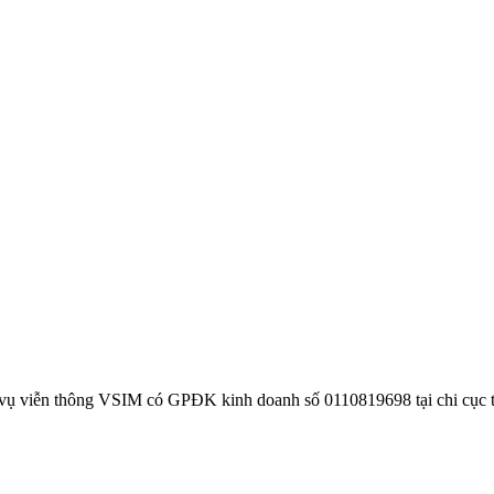
 vụ viễn thông VSIM có GPĐK kinh doanh số 0110819698 tại chi cục 