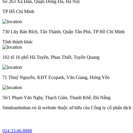
Số 263 Xã Đàn, Quận Đống Đa, Hà Nội
TP Hồ Chí Minh
730 Lũy Bán Bích, Tân Thành, Quận Tân Phú, TP Hồ Chí Minh
Tỉnh thành khác
102 tổ 16 phố Hà Tuyên, Phan Thiết, Tuyên Quang
71 Thuỷ Nguyên, KĐT Ecopark, Văn Giang, Hưng Yên
56/1 Phạm Văn Nghị, Thạch Gián, Thanh Khê, Đà Nẵng
Simdoanhnhan.vn là website thuộc sở hữu của Công ty cổ phẩn dịch
024.33.66.8888