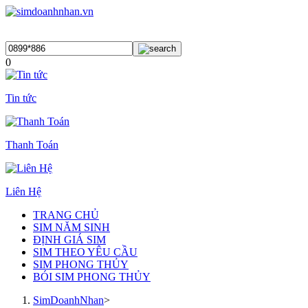
0
Tin tức
Thanh Toán
Liên Hệ
TRANG CHỦ
SIM NĂM SINH
ĐỊNH GIÁ SIM
SIM THEO YÊU CẦU
SIM PHONG THỦY
BÓI SIM PHONG THỦY
SimDoanhNhan
>