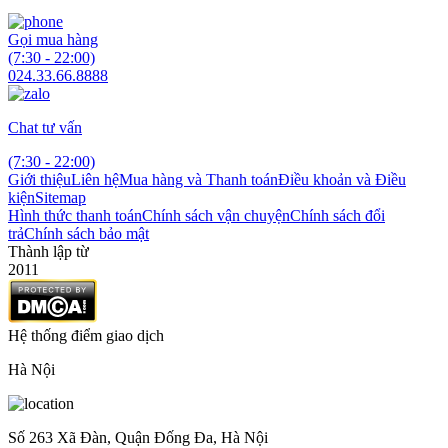
Gọi mua hàng
(7:30 - 22:00)
024.33.66.8888
Chat tư vấn
(7:30 - 22:00)
Giới thiệu
Liên hệ
Mua hàng và Thanh toán
Điều khoản và Điều
kiện
Sitemap
Hình thức thanh toán
Chính sách vận chuyện
Chính sách đổi
trả
Chính sách bảo mật
Thành lập từ
2011
Hệ thống điểm giao dịch
Hà Nội
Số 263 Xã Đàn, Quận Đống Đa, Hà Nội